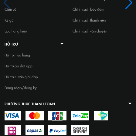
Cầm cố
Chính sách bảo đảm
Ký gửi
Chính sách thành viên
Spa hàng hiệu
Chính sách vận chuyển
HỖ TRỢ
Hỗ trợ mua hàng
Hỗ trợ cài đặt app
Hỗ trợ tư vấn giải đáp
Đăng nhập/đăng ký
PHƯƠNG THỨC THANH TOÁN