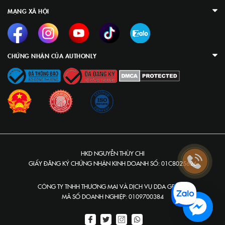
MẠNG XÃ HỘI
CHỨNG NHẬN CỦA AUTHONLY
HKD NGUYỄN THÙY CHI
GIẤY ĐĂNG KÝ CHỨNG NHẬN KINH DOANH SỐ: 01C8025626
CÔNG TY TNHH THƯƠNG MẠI VÀ DỊCH VỤ DDA GROUP
MÃ SỐ DOANH NGHIỆP: 0109700384