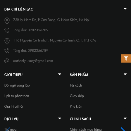
ĐỊA CHỈ LIÊN LẠC
73B Lý Nam Đế, P.Cửa Đông, Q.Hoàn Kiếm, Hà Nội
Tổng đài: 0982356789
116 Nguyễn Cư Trinh, P. Nguyễn Cư Trinh, Q.1, TP.HCM
Tổng đài: 0982356789
authonlyluxury@gmail.com
GIỚI THIỆU
SẢN PHẨM
Đội ngũ sáng lập
Túi xách
Lịch sử phát triển
Giày dép
Giá trị cốt lõi
Phụ kiện
DỊCH VỤ
CHÍNH SÁCH
Thu mua
Chính sách mua hàng