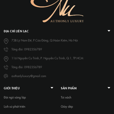
ĐỊA CHỈ LIÊN LẠC
73B Lý Nam Đế, P.Cửa Đông, Q.Hoàn Kiếm, Hà Nội
Tổng đài: 0982356789
116 Nguyễn Cư Trinh, P. Nguyễn Cư Trinh, Q.1, TP.HCM
Tổng đài: 0982356789
authonlyluxury@gmail.com
GIỚI THIỆU
SẢN PHẨM
Đội ngũ sáng lập
Túi xách
Lịch sử phát triển
Giày dép