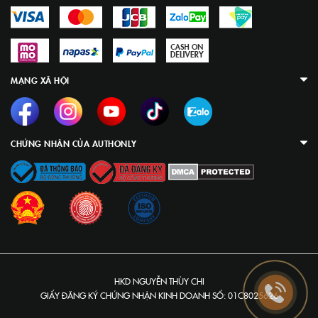
MẠNG XÃ HỘI
CHỨNG NHẬN CỦA AUTHONLY
HKD NGUYỄN THÙY CHI
GIẤY ĐĂNG KÝ CHỨNG NHẬN KINH DOANH SỐ: 01C8025626