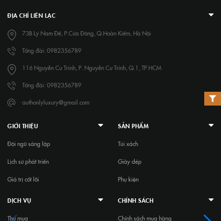
ĐỊA CHỈ LIÊN LẠC
73B Lý Nam Đế, P.Cửa Đông, Q.Hoàn Kiếm, Hà Nội
Tổng đài: 0982356789
116 Nguyễn Cư Trinh, P. Nguyễn Cư Trinh, Q.1, TP.HCM
Tổng đài: 0982356789
authonlyluxury@gmail.com
GIỚI THIỆU
SẢN PHẨM
Đội ngũ sáng lập
Túi xách
Lịch sử phát triển
Giày dép
Giá trị cốt lõi
Phụ kiện
DỊCH VỤ
CHÍNH SÁCH
Thu mua
Chính sách mua hàng