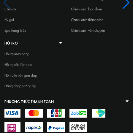
Cầm cố
Chính sách bảo đảm
Ký gửi
Chính sách thành viên
Spa hàng hiệu
Chính sách vận chuyển
HỖ TRỢ
Hỗ trợ mua hàng
Hỗ trợ cài đặt app
Hỗ trợ tư vấn giải đáp
Đăng nhập/đăng ký
PHƯƠNG THỨC THANH TOÁN