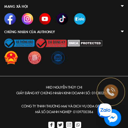
MẠNG XÃ HỘI
CHỨNG NHẬN CỦA AUTHONLY
HKD NGUYỄN THÙY CHI
GIẤY ĐĂNG KÝ CHỨNG NHẬN KINH DOANH SỐ: 01C8025626
CÔNG TY TNHH THƯƠNG MẠI VÀ DỊCH VỤ DDA GROUP
MÃ SỐ DOANH NGHIỆP: 0109700384