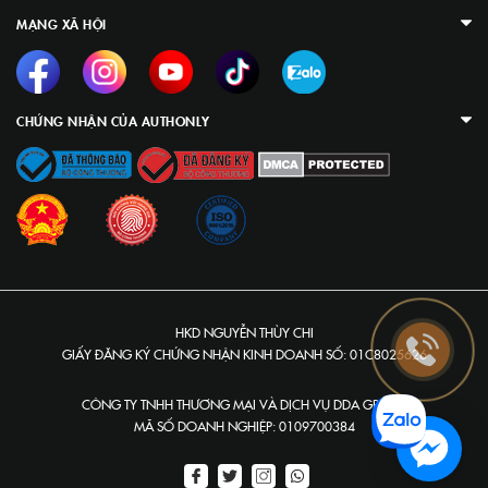
MẠNG XÃ HỘI
CHỨNG NHẬN CỦA AUTHONLY
HKD NGUYỄN THÙY CHI
GIẤY ĐĂNG KÝ CHỨNG NHẬN KINH DOANH SỐ: 01C8025626
CÔNG TY TNHH THƯƠNG MẠI VÀ DỊCH VỤ DDA GROUP
MÃ SỐ DOANH NGHIỆP: 0109700384