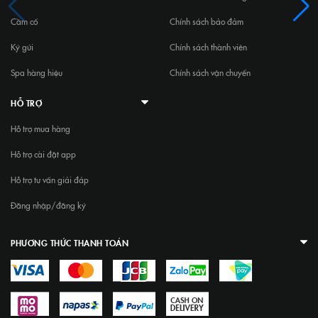
Cầm cố
Chính sách bảo đảm
Ký gửi
Chính sách thành viên
Spa hàng hiệu
Chính sách vận chuyển
HỖ TRỢ
Hỗ trợ mua hàng
Hỗ trợ cài đặt app
Hỗ trợ tư vấn giải đáp
Đăng nhập/đăng ký
PHƯƠNG THỨC THANH TOÁN