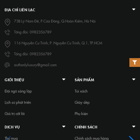
ĐỊA CHỈ LIÊN LẠC
73B Lý Nam Đế, P.Cửa Đông, Q.Hoàn Kiếm, Hà Nội
Tổng đài: 0982356789
116 Nguyễn Cư Trinh, P. Nguyễn Cư Trinh, Q.1, TP.HCM
Tổng đài: 0982356789
authonlyluxury@gmail.com
GIỚI THIỆU
SẢN PHẨM
Đội ngũ sáng lập
Túi xách
Lịch sử phát triển
Giày dép
Giá trị cốt lõi
Phụ kiện
DỊCH VỤ
CHÍNH SÁCH
Thu mua
Chính sách mua hàng