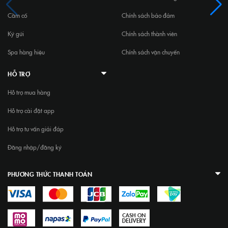
Cầm cố
Chính sách bảo đảm
Ký gửi
Chính sách thành viên
Spa hàng hiệu
Chính sách vận chuyển
HỖ TRỢ
Hỗ trợ mua hàng
Hỗ trợ cài đặt app
Hỗ trợ tư vấn giải đáp
Đăng nhập/đăng ký
PHƯƠNG THỨC THANH TOÁN