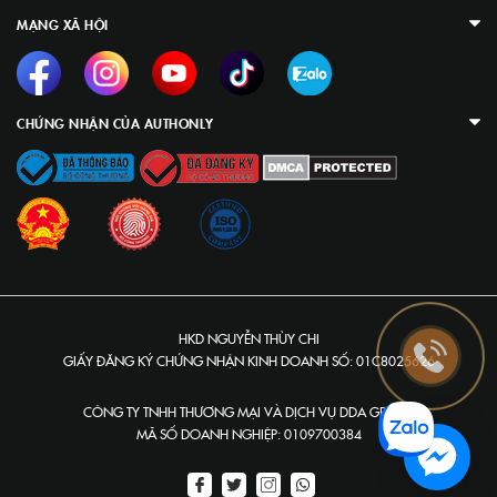
MẠNG XÃ HỘI
CHỨNG NHẬN CỦA AUTHONLY
HKD NGUYỄN THÙY CHI
GIẤY ĐĂNG KÝ CHỨNG NHẬN KINH DOANH SỐ: 01C8025626
CÔNG TY TNHH THƯƠNG MẠI VÀ DỊCH VỤ DDA GROUP
MÃ SỐ DOANH NGHIỆP: 0109700384