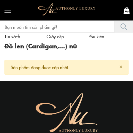
Túi xách
Giày dép
Phụ kiện
T
Đồ len (Cardigan,…) nữ
×
Sản phẩm đang được cập nhật.