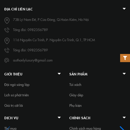
ĐỊA CHỈ LIÊN LẠC
73B Lý Nam Đế, P.Cửa Đông, Q.Hoàn Kiếm, Hà Nội
Tổng đài: 0982356789
116 Nguyễn Cư Trinh, P. Nguyễn Cư Trinh, Q.1, TP.HCM
Tổng đài: 0982356789
authonlyluxury@gmail.com
GIỚI THIỆU
SẢN PHẨM
Đội ngũ sáng lập
Túi xách
Lịch sử phát triển
Giày dép
Giá trị cốt lõi
Phụ kiện
DỊCH VỤ
CHÍNH SÁCH
Thu mua
Chính sách mua hàng