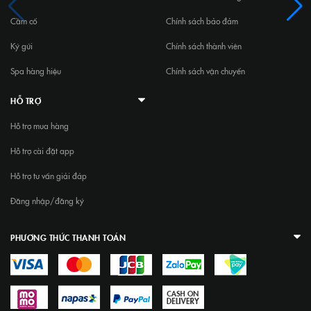
Cầm cố
Chính sách bảo đảm
Ký gửi
Chính sách thành viên
Spa hàng hiệu
Chính sách vận chuyển
HỖ TRỢ
Hỗ trợ mua hàng
Hỗ trợ cài đặt app
Hỗ trợ tư vấn giải đáp
Đăng nhập/đăng ký
PHƯƠNG THỨC THANH TOÁN