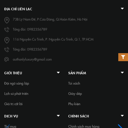
ĐỊA CHỈ LIÊN LẠC
73B Lý Nam Đế, P.Cửa Đông, Q.Hoàn Kiếm, Hà Nội
Tổng đài: 0982356789
116 Nguyễn Cư Trinh, P. Nguyễn Cư Trinh, Q.1, TP.HCM
Tổng đài: 0982356789
authonlyluxury@gmail.com
GIỚI THIỆU
SẢN PHẨM
Đội ngũ sáng lập
Túi xách
Lịch sử phát triển
Giày dép
Giá trị cốt lõi
Phụ kiện
DỊCH VỤ
CHÍNH SÁCH
Thu mua
Chính sách mua hàng