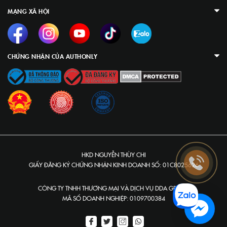
MẠNG XÃ HỘI
CHỨNG NHẬN CỦA AUTHONLY
HKD NGUYỄN THÙY CHI
GIẤY ĐĂNG KÝ CHỨNG NHẬN KINH DOANH SỐ: 01C8025626
CÔNG TY TNHH THƯƠNG MẠI VÀ DỊCH VỤ DDA GROUP
MÃ SỐ DOANH NGHIỆP: 0109700384