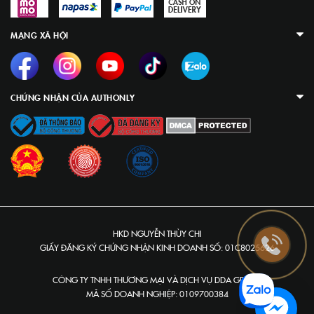
MẠNG XÃ HỘI
CHỨNG NHẬN CỦA AUTHONLY
HKD NGUYỄN THÙY CHI
GIẤY ĐĂNG KÝ CHỨNG NHẬN KINH DOANH SỐ: 01C8025626
CÔNG TY TNHH THƯƠNG MẠI VÀ DỊCH VỤ DDA GROUP
MÃ SỐ DOANH NGHIỆP: 0109700384