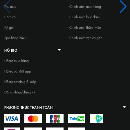
Thu mua
Chính sách mua hàng
Cầm cố
Chính sách bảo đảm
Ký gửi
Chính sách thành viên
Spa hàng hiệu
Chính sách vận chuyển
HỖ TRỢ
Hỗ trợ mua hàng
Hỗ trợ cài đặt app
Hỗ trợ tư vấn giải đáp
Đăng nhập/đăng ký
PHƯƠNG THỨC THANH TOÁN