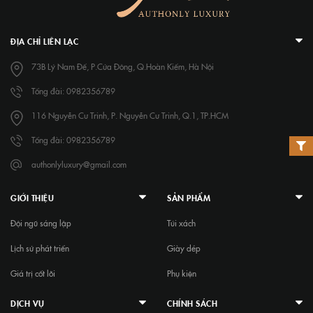
ĐỊA CHỈ LIÊN LẠC
73B Lý Nam Đế, P.Cửa Đông, Q.Hoàn Kiếm, Hà Nội
Tổng đài: 0982356789
116 Nguyễn Cư Trinh, P. Nguyễn Cư Trinh, Q.1, TP.HCM
Tổng đài: 0982356789
authonlyluxury@gmail.com
GIỚI THIỆU
SẢN PHẨM
Đội ngũ sáng lập
Túi xách
Lịch sử phát triển
Giày dép
Giá trị cốt lõi
Phụ kiện
DỊCH VỤ
CHÍNH SÁCH