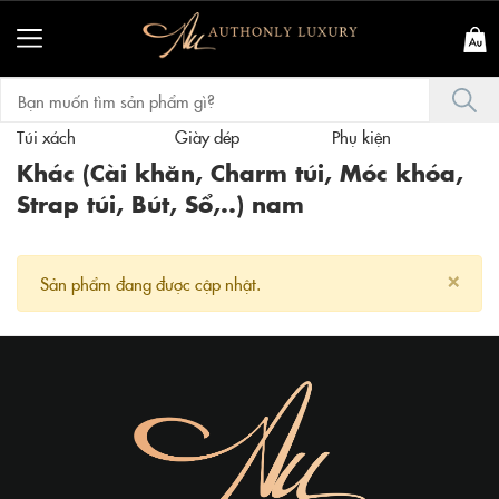
Túi xách
Giày dép
Phụ kiện
T
Khác (Cài khăn, Charm túi, Móc khóa,
Strap túi, Bút, Sổ,..) nam
×
Sản phẩm đang được cập nhật.