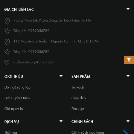
ĐỊA CHỈ LIÊN LẠC
73B Lý Nam Đế, P.Cửa Đông, Q.Hoàn Kiếm, Hà Nội
Tổng đài: 0982356789
116 Nguyễn Cư Trinh, P. Nguyễn Cư Trinh, Q.1, TP.HCM
Tổng đài: 0982356789
authonlyluxury@gmail.com
GIỚI THIỆU
SẢN PHẨM
Đội ngũ sáng lập
Túi xách
Lịch sử phát triển
Giày dép
Giá trị cốt lõi
Phụ kiện
DỊCH VỤ
CHÍNH SÁCH
Thu mua
Chính sách mua hàng