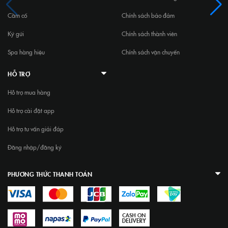
Cầm cố
Chính sách bảo đảm
Ký gửi
Chính sách thành viên
Spa hàng hiệu
Chính sách vận chuyển
HỖ TRỢ
Hỗ trợ mua hàng
Hỗ trợ cài đặt app
Hỗ trợ tư vấn giải đáp
Đăng nhập/đăng ký
PHƯƠNG THỨC THANH TOÁN