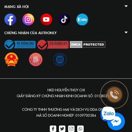
MẠNG XÃ HỘI
CHỨNG NHẬN CỦA AUTHONLY
HKD NGUYỄN THÙY CHI
GIẤY ĐĂNG KÝ CHỨNG NHẬN KINH DOANH SỐ: 01C8025626
CÔNG TY TNHH THƯƠNG MẠI VÀ DỊCH VỤ DDA GROUP
MÃ SỐ DOANH NGHIỆP: 0109700384