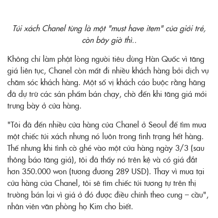
Túi xách Chanel từng là một "must have item" của giới trẻ,
còn bây giờ thì..
Không chỉ làm phật lòng người tiêu dùng Hàn Quốc vì tăng
giá liên tục, Chanel còn mất đi nhiều khách hàng bởi dịch vụ
chăm sóc khách hàng. Một số vị khách cáo buộc rằng hãng
đã dự trữ các sản phẩm bán chạy, chờ đến khi tăng giá mới
trưng bày ở cửa hàng.
"Tôi đã đến nhiều cửa hàng của Chanel ở Seoul để tìm mua
một chiếc túi xách nhưng nó luôn trong tình trạng hết hàng.
Thế nhưng khi tình cờ ghé vào một cửa hàng ngày 3/3 (sau
thông báo tăng giá), tôi đã thấy nó trên kệ và có giá đắt
hơn 350.000 won (tương đương 289 USD). Thay vì mua tại
cửa hàng của Chanel, tôi sẽ tìm chiếc túi tương tự trên thị
trường bán lại vì giá ở đó được điều chỉnh theo cung – cầu",
nhân viên văn phòng họ Kim cho biết.