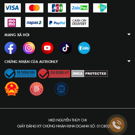
MẠNG XÃ HỘI
CHỨNG NHẬN CỦA AUTHONLY
HKD NGUYỄN THÙY CHI
GIẤY ĐĂNG KÝ CHỨNG NHẬN KINH DOANH SỐ: 01C8025626