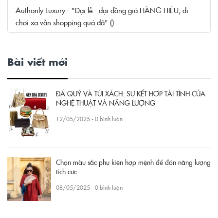
Authonly Luxury - "Đại lễ - đại đồng giá HÀNG HIỆU, đi
chơi xa vẫn shopping quá đã" ()
Bài viết mới
ĐÁ QUÝ VÀ TÚI XÁCH: SỰ KẾT HỢP TÀI TÌNH CỦA
NGHỆ THUẬT VÀ NĂNG LƯỢNG
12/05/2025 - 0 bình luận
Chọn màu sắc phụ kiện hợp mệnh để đón năng lượng
tích cực
08/05/2025 - 0 bình luận