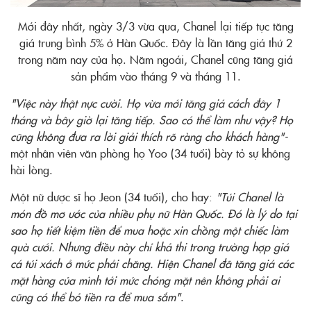
Mới đây nhất, ngày 3/3 vừa qua, Chanel lại tiếp tục tăng
giá trung bình 5% ở Hàn Quốc. Đây là lần tăng giá thứ 2
trong năm nay của họ. Năm ngoái, Chanel cũng tăng giá
sản phẩm vào tháng 9 và tháng 11.
"Việc này thật nực cười. Họ vừa mới tăng giá cách đây 1
tháng và bây giờ lại tăng tiếp. Sao có thể làm như vậy? Họ
cũng không đưa ra lời giải thích rõ ràng cho khách hàng"-
một nhân viên văn phòng họ Yoo (34 tuổi) bày tỏ sự không
hài lòng.
Một nữ dược sĩ họ Jeon (34 tuổi), cho hay:
"Túi Chanel là
món đồ mơ ước của nhiều phụ nữ Hàn Quốc. Đó là lý do tại
sao họ tiết kiệm tiền để mua hoặc xin chồng một chiếc làm
quà cưới. Nhưng điều này chỉ khả thi trong trường hợp giá
cá túi xách ở mức phải chăng. Hiện Chanel đã tăng giá các
mặt hàng của mình tới mức chóng mặt nên không phải ai
cũng có thể bỏ tiền ra để mua sắm"
.