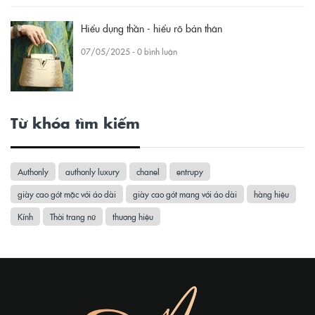
Hiểu dụng thần - hiểu rõ bản thân
07/05/2025 - 0 bình luận
Từ khóa tìm kiếm
Authonly
authonly luxury
chanel
entrupy
giày cao gót mặc với áo dài
giày cao gót mang với áo dài
hàng hiệu
Kính
Thời trang nữ
thương hiệu