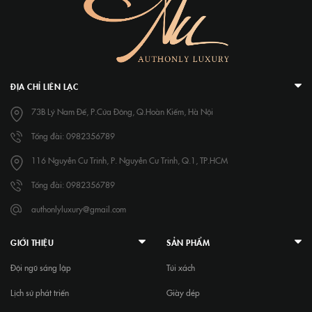
ĐỊA CHỈ LIÊN LẠC
73B Lý Nam Đế, P.Cửa Đông, Q.Hoàn Kiếm, Hà Nội
Tổng đài: 0982356789
116 Nguyễn Cư Trinh, P. Nguyễn Cư Trinh, Q.1, TP.HCM
Tổng đài: 0982356789
authonlyluxury@gmail.com
GIỚI THIỆU
SẢN PHẨM
Đội ngũ sáng lập
Túi xách
Lịch sử phát triển
Giày dép