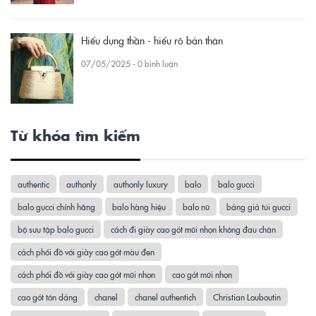
Hiểu dụng thần - hiểu rõ bản thân
07/05/2025 - 0 bình luận
Từ khóa tìm kiếm
authentic
authonly
authonly luxury
balo
balo gucci
balo gucci chính hãng
balo hàng hiệu
balo nữ
bảng giá túi gucci
bộ sưu tập balo gucci
cách đi giày cao gót mũi nhọn không đau chân
cách phối đồ với giày cao gót màu đen
cách phối đồ với giày cao gót mũi nhọn
cao gót mũi nhọn
cao gót tôn dáng
chanel
chanel authentich
Christian Louboutin