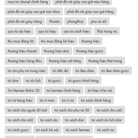
mua túi chanel chính hãng
phối đồ với giày cao gót màu hồng
phối đồ với giày cao gót mũi nhọn
phối đồ với giày cao gót trắng
phối đồ với giày trắng
Phoido
phongthuy
phụ nữ 40
spa túi da hiệu
spa túi hiệu
sửa túi xách hiệu
Thời trang nữ
thu mua đồng hồ
thu mua đồng hồ hiệu
thương hiệu
thương hiệu chanel
thương hiệu dior
thương hiệu gucci
thương hiệu hàng đầu
thương hiệu nổi tiếng
thương hiệu thời trang
túi cho phụ nữ trung niên
túi đắc đỏ
túi đeo chéo
túi đeo chéo gucci
túi dior
túi du lịch
túi gucci
túi gucci chính hãng
Túi Hermes Birkin 30
túi hermes chính hãng
túi hiệu ở hà nội
túi nữ hàng hiệu
túi ví nam
túi ví nữ
túi xách chính hãng
túi xách cho người 40 tuổi
túi xách cho phụ nữ 50
túi xách cho u40
túi xách cho u60
túi xách da
túi xách dior
túi xách du lịch dior
túi xách gucci
túi xách hà nội
túi xách hermes
túi xách nữ