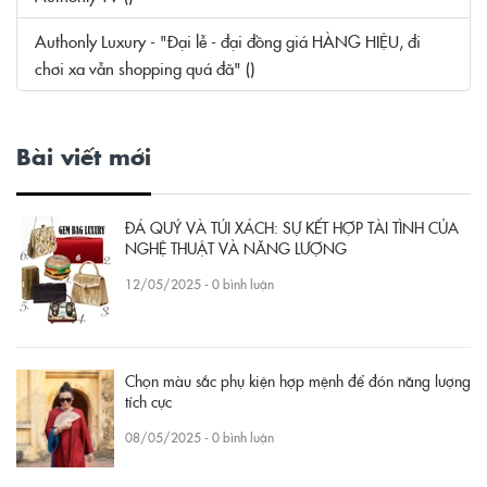
Authonly Luxury - "Đại lễ - đại đồng giá HÀNG HIỆU, đi
chơi xa vẫn shopping quá đã" ()
Bài viết mới
ĐÁ QUÝ VÀ TÚI XÁCH: SỰ KẾT HỢP TÀI TÌNH CỦA
NGHỆ THUẬT VÀ NĂNG LƯỢNG
12/05/2025 - 0 bình luận
Chọn màu sắc phụ kiện hợp mệnh để đón năng lượng
tích cực
08/05/2025 - 0 bình luận