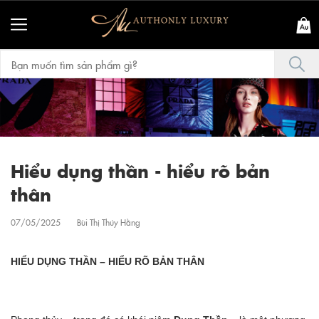
Hiểu dụng thần - hiểu rõ bản
thân
07/05/2025
Bùi Thị Thúy Hằng
HIỂU DỤNG THẦN – HIỂU RÕ BẢN THÂN