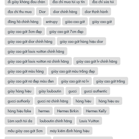
đi giày không đau chân
địa chỉ mua túi uy tín
địa chỉ sửa túi
địa chỉ thu mua
Dior
dior chính hãng
dior thịnh hành
đồng hồ chính hãng
entrupy
giào cao gót
giày cao gót
giày cao gót 5cm đẹp
giày cao gót 7cm đẹp
giày cao gót dior chính hãng
giày cao gót hàng hiệu dior
giày cao gót louis vuitton chính hãng
giày cao gót louis vuitton nữ chính hãng
giày cao gót lv chính hãng
giày cao gót màu hồng
giày cao gót màu trắng đẹp
giày cao gót nữ đẹp màu đen
giày cao gót nữ lv
giày cao gót trắng
giày hàng hiệu
giày louboutin
gucci
gucci authentic
gucci authonly
gucci nữ chính hãng
hàng hiệu
hàng hiệu au
hàng hiệu fake
hermes
Hermes Birkin
Hermes Kelly
Làm sạch túi da
louboutin chính hãng
Louis Vuitton
mẫu giày cao gót 5cm
máy kiểm định hàng hiệu