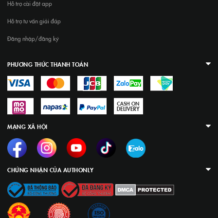
Hỗ trợ cài đặt app
Hỗ trợ tư vấn giải đáp
Đăng nhập/đăng ký
PHƯƠNG THỨC THANH TOÁN
MẠNG XÃ HỘI
CHỨNG NHẬN CỦA AUTHONLY