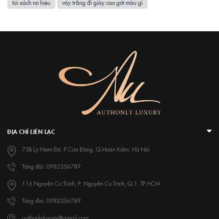
túi xách nữ hiệu
váy trắng đi giày cao gót màu gì
ĐỊA CHỈ LIÊN LẠC
73B Lý Nam Đế, P.Cửa Đông, Q.Hoàn Kiếm, Hà Nội
Tổng đài: 0982356789
116 Nguyễn Cư Trinh, P. Nguyễn Cư Trinh, Q.1, TP.HCM
Tổng đài: 0982356789
authonlyluxury@gmail.com