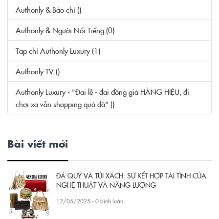
Authonly & Báo chí ()
Authonly & Người Nổi Tiếng (0)
Tạp chí Authonly Luxury (1)
Authonly TV ()
Authonly Luxury - "Đại lễ - đại đồng giá HÀNG HIỆU, đi
chơi xa vẫn shopping quá đã" ()
Bài viết mới
ĐÁ QUÝ VÀ TÚI XÁCH: SỰ KẾT HỢP TÀI TÌNH CỦA
NGHỆ THUẬT VÀ NĂNG LƯỢNG
12/05/2025 - 0 bình luận