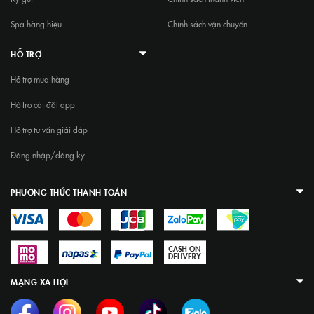
Spa hàng hiệu
Chính sách vận chuyển
HỖ TRỢ
Hỗ trợ mua hàng
Hỗ trợ cài đặt app
Hỗ trợ tư vấn giải đáp
Đăng nhập/đăng ký
PHƯƠNG THỨC THANH TOÁN
MẠNG XÃ HỘI