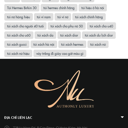
Túi Hermes Birkin 30
túi hermes chính hãng
túi hiệu ở hà nội
túi nữ hàng hiệu
túi ví nam
túi ví nữ
túi xách chính hãng
túi xách cho người 40 tuổi
túi xách cho phụ nữ 50
túi xách cho u40
túi xách cho u60
túi xách da
túi xách dior
túi xách du lịch dior
túi xách gucci
túi xách hà nội
túi xách hermes
túi xách nữ
túi xách nữ hiệu
váy trắng đi giày cao gót màu gì
ĐỊA CHỈ LIÊN LẠC
73B Lý Nam Đế, P.Cửa Đông, Q.Hoàn Kiếm, Hà Nội