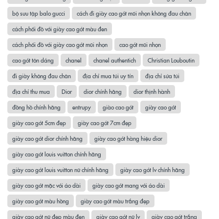
bộ sưu tập balo gucci
cách đi giày cao gót mũi nhọn không đau chân
cách phối đồ với giày cao gót màu đen
cách phối đồ với giày cao gót mũi nhọn
cao gót mũi nhọn
cao gót tôn dáng
chanel
chanel authentich
Christian Louboutin
đi giày không đau chân
địa chỉ mua túi uy tín
địa chỉ sửa túi
địa chỉ thu mua
Dior
dior chính hãng
dior thịnh hành
đồng hồ chính hãng
entrupy
giào cao gót
giày cao gót
giày cao gót 5cm đẹp
giày cao gót 7cm đẹp
giày cao gót dior chính hãng
giày cao gót hàng hiệu dior
giày cao gót louis vuitton chính hãng
giày cao gót louis vuitton nữ chính hãng
giày cao gót lv chính hãng
giày cao gót mặc với áo dài
giày cao gót mang với áo dài
giày cao gót màu hồng
giày cao gót màu trắng đẹp
giày cao gót nữ đẹp màu đen
giày cao gót nữ lv
giày cao gót trắng