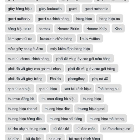
giày hàng hiệu
giày louboutin
gucci
gucci authentic
gucci authonly
gucci nữ chính hãng
hàng hiệu
hàng hiệu au
hàng hiệu fake
hermes
Hermes Birkin
Hermes Kelly
Kính
Làm sạch túi da
louboutin chính hãng
Louis Vuitton
mẫu giày cao gót 5cm
máy kiểm định hàng hiệu
mua túi chanel chính hãng
phối đồ với giày cao gót màu hồng
phối đồ với giày cao gót mũi nhọn
phối đồ với giày cao gót trắng
phối đồ với giày trắng
Phoido
phongthuy
phụ nữ 40
spa túi da hiệu
spa túi hiệu
sửa túi xách hiệu
Thời trang nữ
thu mua đồng hồ
thu mua đồng hồ hiệu
thương hiệu
thương hiệu chanel
thương hiệu dior
thương hiệu gucci
thương hiệu hàng đầu
thương hiệu nổi tiếng
thương hiệu thời trang
túi cho phụ nữ trung niên
túi đắc đỏ
túi đeo chéo
túi đeo chéo gucci
túi dior
túi du lịch
túi gucci
túi gucci chính hãng