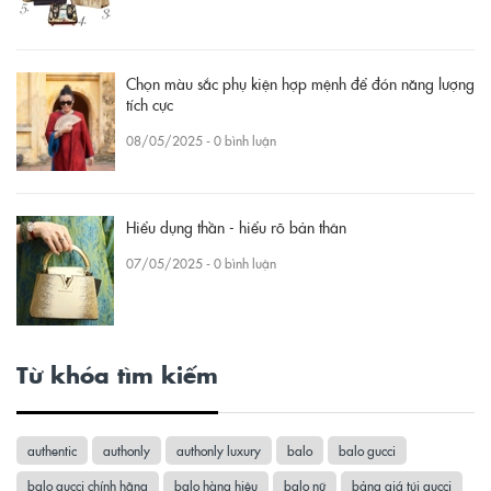
Chọn màu sắc phụ kiện hợp mệnh để đón năng lượng
tích cực
08/05/2025 - 0 bình luận
Hiểu dụng thần - hiểu rõ bản thân
07/05/2025 - 0 bình luận
Từ khóa tìm kiếm
authentic
authonly
authonly luxury
balo
balo gucci
balo gucci chính hãng
balo hàng hiệu
balo nữ
bảng giá túi gucci