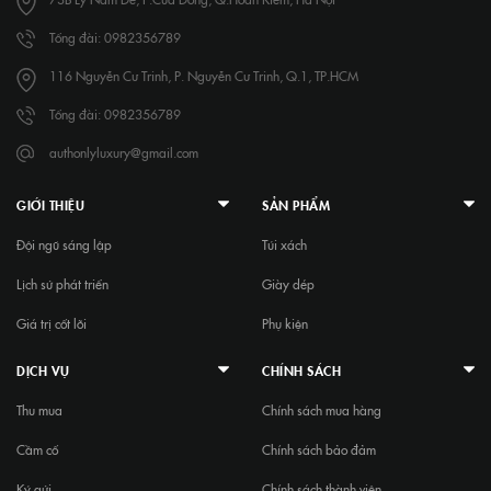
Tổng đài: 0982356789
116 Nguyễn Cư Trinh, P. Nguyễn Cư Trinh, Q.1, TP.HCM
Tổng đài: 0982356789
authonlyluxury@gmail.com
GIỚI THIỆU
SẢN PHẨM
Đội ngũ sáng lập
Túi xách
Lịch sử phát triển
Giày dép
Giá trị cốt lõi
Phụ kiện
DỊCH VỤ
CHÍNH SÁCH
Thu mua
Chính sách mua hàng
Cầm cố
Chính sách bảo đảm
Ký gửi
Chính sách thành viên